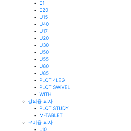
E1
E20
U15
U40
U17
U20
U30
U50
U55
U80
U85
PLOT 4LEG
PLOT SWIVEL
WITH
강의용 의자
PLOT STUDY
M-TABLET
로비용 의자
L10