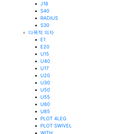
J18
S40
RADIUS
S30
다목적 의자
E1
E20
U15
U40
U17
U20
U30
U50
U55
U80
U85
PLOT 4LEG
PLOT SWIVEL
WITH