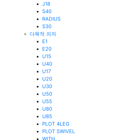
J18
S40
RADIUS
S30
다목적 의자
E1
E20
U15
U40
U17
U20
U30
U50
U55
U80
U85
PLOT 4LEG
PLOT SWIVEL
WITH