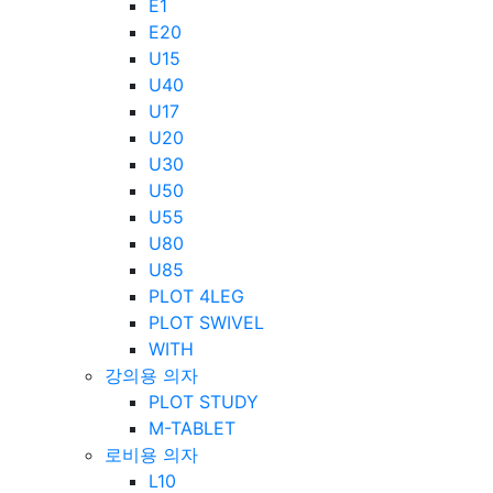
E1
E20
U15
U40
U17
U20
U30
U50
U55
U80
U85
PLOT 4LEG
PLOT SWIVEL
WITH
강의용 의자
PLOT STUDY
M-TABLET
로비용 의자
L10