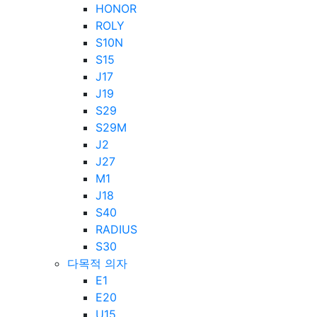
HONOR
ROLY
S10N
S15
J17
J19
S29
S29M
J2
J27
M1
J18
S40
RADIUS
S30
다목적 의자
E1
E20
U15