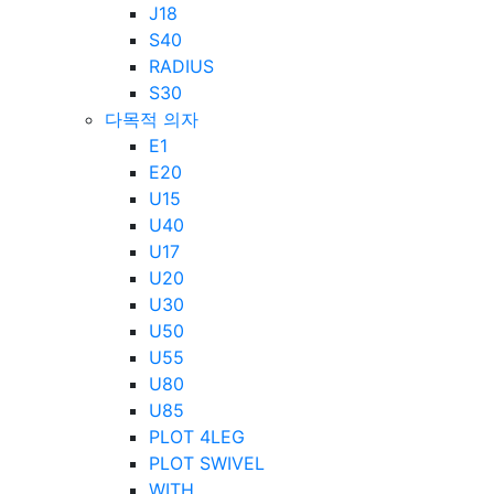
J18
S40
RADIUS
S30
다목적 의자
E1
E20
U15
U40
U17
U20
U30
U50
U55
U80
U85
PLOT 4LEG
PLOT SWIVEL
WITH