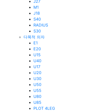
J27
M1
J18
S40
RADIUS
S30
다목적 의자
E1
E20
U15
U40
U17
U20
U30
U50
U55
U80
U85
PLOT 4LEG