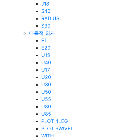
J18
S40
RADIUS
S30
다목적 의자
E1
E20
U15
U40
U17
U20
U30
U50
U55
U80
U85
PLOT 4LEG
PLOT SWIVEL
WITH