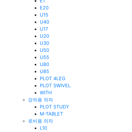
E1
E20
U15
U40
U17
U20
U30
U50
U55
U80
U85
PLOT 4LEG
PLOT SWIVEL
WITH
강의용 의자
PLOT STUDY
M-TABLET
로비용 의자
L10