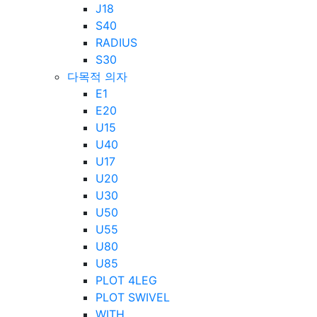
J18
S40
RADIUS
S30
다목적 의자
E1
E20
U15
U40
U17
U20
U30
U50
U55
U80
U85
PLOT 4LEG
PLOT SWIVEL
WITH