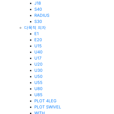
J18
S40
RADIUS
S30
다목적 의자
E1
E20
U15
U40
U17
U20
U30
U50
U55
U80
U85
PLOT 4LEG
PLOT SWIVEL
WITH