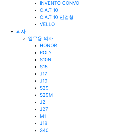
INVENTO CONVO
C.A.T 10
C.A.T 10 연결형
VELLO
의자
업무용 의자
HONOR
ROLY
S10N
S15
J17
J19
S29
S29M
J2
J27
M1
J18
S40