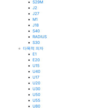
S29M
J2
J27
M1
J18
S40
RADIUS
S30
다목적 의자
E1
E20
U15
U40
U17
U20
U30
U50
U55
U80