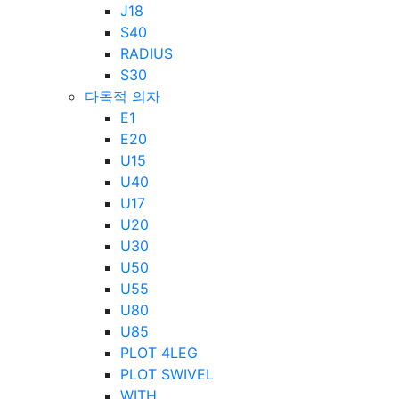
J18
S40
RADIUS
S30
다목적 의자
E1
E20
U15
U40
U17
U20
U30
U50
U55
U80
U85
PLOT 4LEG
PLOT SWIVEL
WITH