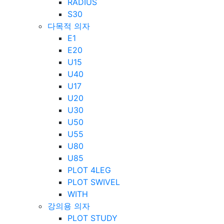
RADIUS
S30
다목적 의자
E1
E20
U15
U40
U17
U20
U30
U50
U55
U80
U85
PLOT 4LEG
PLOT SWIVEL
WITH
강의용 의자
PLOT STUDY