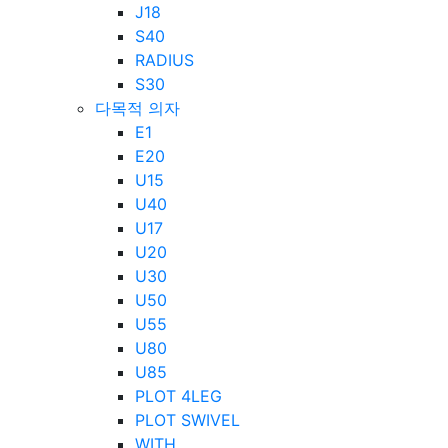
J18
S40
RADIUS
S30
다목적 의자
E1
E20
U15
U40
U17
U20
U30
U50
U55
U80
U85
PLOT 4LEG
PLOT SWIVEL
WITH