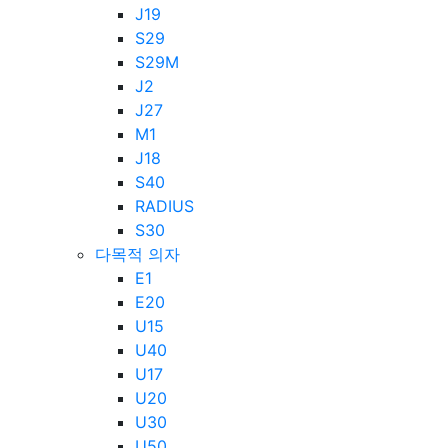
J19
S29
S29M
J2
J27
M1
J18
S40
RADIUS
S30
다목적 의자
E1
E20
U15
U40
U17
U20
U30
U50