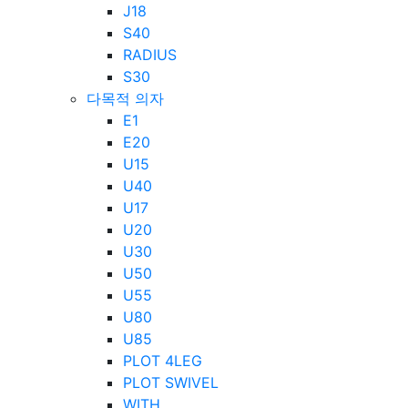
J18
S40
RADIUS
S30
다목적 의자
E1
E20
U15
U40
U17
U20
U30
U50
U55
U80
U85
PLOT 4LEG
PLOT SWIVEL
WITH