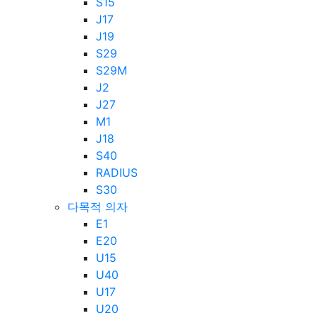
S15
J17
J19
S29
S29M
J2
J27
M1
J18
S40
RADIUS
S30
다목적 의자
E1
E20
U15
U40
U17
U20