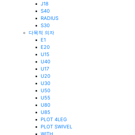
J18
S40
RADIUS
S30
다목적 의자
E1
E20
U15
U40
U17
U20
U30
U50
U55
U80
U85
PLOT 4LEG
PLOT SWIVEL
WITH